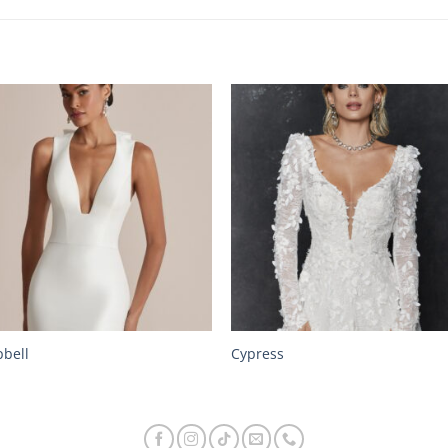
bell
Cypress