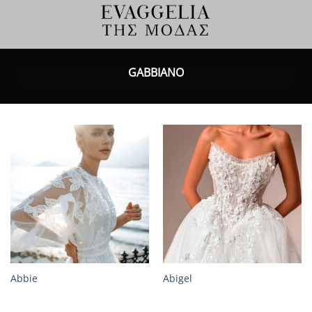
Μετάβαση
στο
περιεχόμενο
GABBIANO
Abbie
Abigel